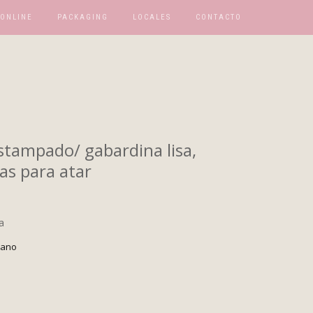
 ONLINE
PACKAGING
LOCALES
CONTACTO
tampado/ gabardina lisa,
tas para atar
a
rano