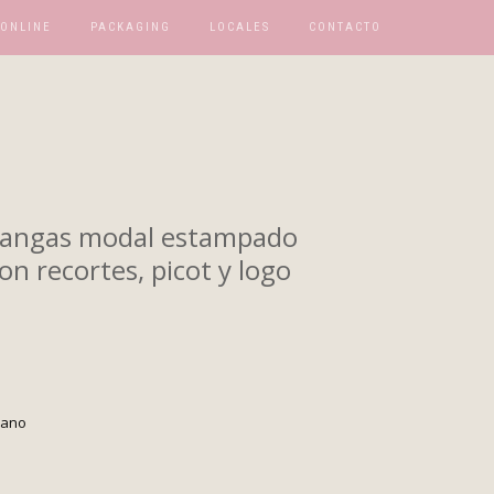
 ONLINE
PACKAGING
LOCALES
CONTACTO
mangas modal estampado
n recortes, picot y logo
rano