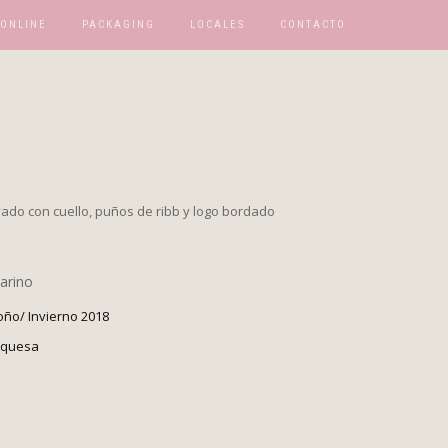
 ONLINE
PACKAGING
LOCALES
CONTACTO
ado con cuello, puños de ribb y logo bordado
marino
oño/ Invierno 2018
rquesa