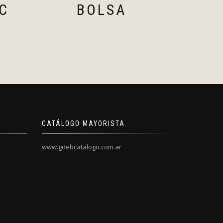
C
BOLSA
CATÁLOGO MAYORISTA
www.gdebcatalogo.com.ar