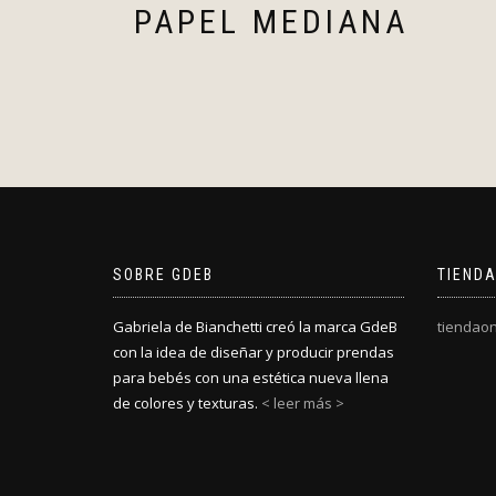
PAPEL MEDIANA
SOBRE GDEB
TIENDA
Gabriela de Bianchetti creó la marca GdeB
tiendaon
con la idea de diseñar y producir prendas
para bebés con una estética nueva llena
de colores y texturas.
< leer más >