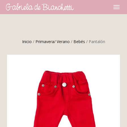
CAMBI
NAVEG
Inicio
/
Primavera/ Verano
/
Bebés
/ Pantalón