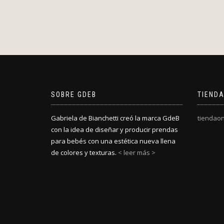
SOBRE GDEB
TIENDA
Gabriela de Bianchetti creó la marca GdeB
tiendaon
con la idea de diseñar y producir prendas
para bebés con una estética nueva llena
de colores y texturas.
< leer más >