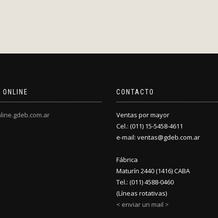
 ONLINE
CONTACTO
line.gdeb.com.ar
Ventas por mayor
Cel.: (011) 15-5458-4611
e-mail: ventas@gdeb.com.ar
Fábrica
Maturín 2440 (1416) CABA
Tel.: (011) 4588-0460
(Líneas rotativas)
< enviar un mail >