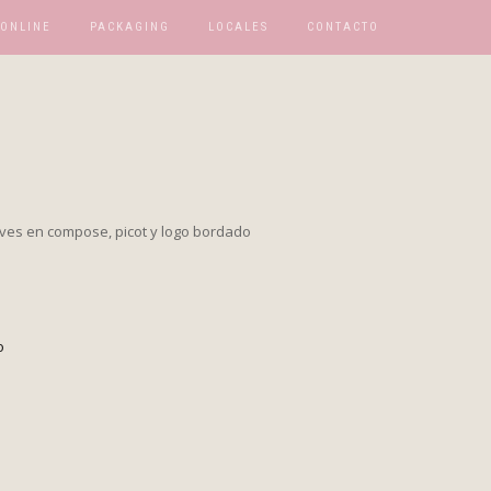
 ONLINE
PACKAGING
LOCALES
CONTACTO
ves en compose, picot y logo bordado
o