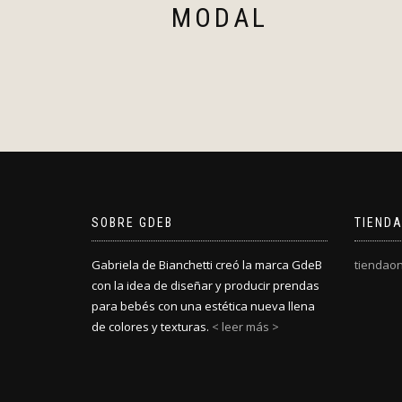
MODAL
SOBRE GDEB
TIENDA
Gabriela de Bianchetti creó la marca GdeB
tiendaon
con la idea de diseñar y producir prendas
para bebés con una estética nueva llena
de colores y texturas.
< leer más >