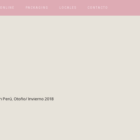
 ONLINE
PACKAGING
LOCALES
CONTACTO
n Perú
,
Otoño/ Invierno 2018