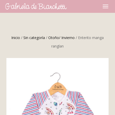
CAMBI
NAVEG
Inicio
/
Sin categoría
/
Otoño/ Invierno
/ Enterito manga
ranglan