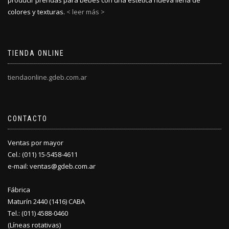
producir prendas para bebés con una estética nueva llena de
colores y texturas.
< leer más >
TIENDA ONLINE
tiendaonline.gdeb.com.ar
CONTACTO
Ventas por mayor
Cel.: (011) 15-5458-4611
e-mail: ventas@gdeb.com.ar
Fábrica
Maturín 2440 (1416) CABA
Tel.: (011) 4588-0460
(Líneas rotativas)