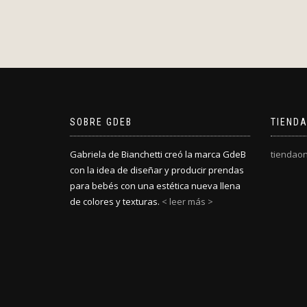
SOBRE GDEB
TIENDA
Gabriela de Bianchetti creó la marca GdeB
tiendaon
con la idea de diseñar y producir prendas
para bebés con una estética nueva llena
de colores y texturas.
< leer más >